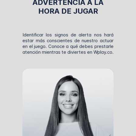
ADVERTENCIA A LA
HORA DE JUGAR
Identificar los signos de alerta nos hará
estar más conscientes de nuestro actuar
en el juego. Conoce a qué debes prestarle
atención mientras te diviertes en Wplay.co.