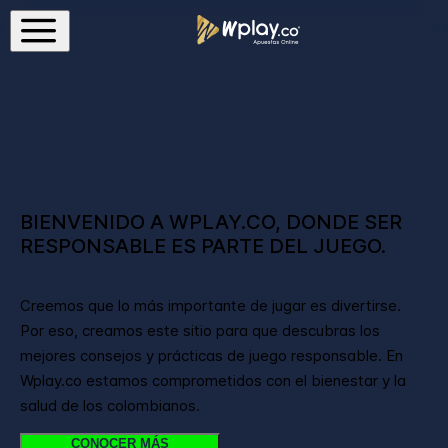
BIENVENIDO A WPLAY.CO, DONDE SER
RESPONSABLE ES PARTE DEL JUEGO.
Creemos que lo más importante de jugar es divertirse.
Por eso, creamos este sitio para que descubras los
mejores consejos y prácticas de juego responsable. En
Wplay.co estamos comprometidos con el bienestar y la
salud de los colombianos.
CONOCER MÁS